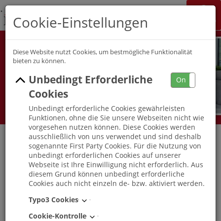
K&S Gruppe
Cookie-Einstellungen
Jobchannel
Job Map
Diese Website nutzt Cookies, um bestmögliche Funktionalität
bieten zu können.
Unbedingt Erforderliche
On
Off
Cookies
Unbedingt erforderliche Cookies gewährleisten
Funktionen, ohne die Sie unsere Webseiten nicht wie
vorgesehen nutzen können. Diese Cookies werden
ausschließlich von uns verwendet und sind deshalb
sogenannte First Party Cookies. Für die Nutzung von
unbedingt erforderlichen Cookies auf unserer
Serviceleitung / Organisationstalent (w/m/d)
Webseite ist Ihre Einwilligung nicht erforderlich. Aus
K&S Wohnen mit Service Senftenberg
diesem Grund können unbedingt erforderliche
Cookies auch nicht einzeln de- bzw. aktiviert werden.
Senftenberg
, Brandenburg
-
Vollzeit
|
Teilzeit
Typo3 Cookies
Cookie-Kontrolle