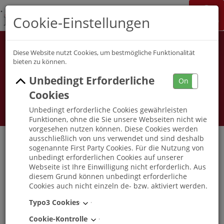
K&S Gruppe
Cookie-Einstellungen
Jobchannel
Job Map
Diese Website nutzt Cookies, um bestmögliche Funktionalität
bieten zu können.
Unbedingt Erforderliche
On
Off
Cookies
Unbedingt erforderliche Cookies gewährleisten
Funktionen, ohne die Sie unsere Webseiten nicht wie
vorgesehen nutzen können. Diese Cookies werden
ausschließlich von uns verwendet und sind deshalb
sogenannte First Party Cookies. Für die Nutzung von
unbedingt erforderlichen Cookies auf unserer
Pflegefachkraft als Hygienebeauftragte
Webseite ist Ihre Einwilligung nicht erforderlich. Aus
(w/m/d) K&S Seniorenresidenz Rodgau
diesem Grund können unbedingt erforderliche
Cookies auch nicht einzeln de- bzw. aktiviert werden.
Rodgau
, Hessen
-
Vollzeit
|
Teilzeit
Typo3 Cookies
Cookie-Kontrolle