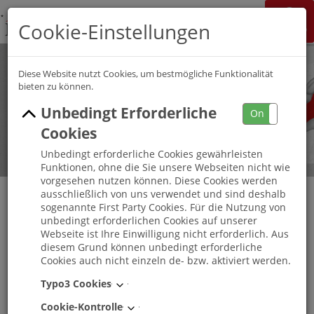
K&S Gruppe
Cookie-Einstellungen
Jobchannel
Job Map
Diese Website nutzt Cookies, um bestmögliche Funktionalität
bieten zu können.
Unbedingt Erforderliche
On
Off
Cookies
Unbedingt erforderliche Cookies gewährleisten
Funktionen, ohne die Sie unsere Webseiten nicht wie
vorgesehen nutzen können. Diese Cookies werden
ausschließlich von uns verwendet und sind deshalb
sogenannte First Party Cookies. Für die Nutzung von
unbedingt erforderlichen Cookies auf unserer
Freiwilliges Soziales Jahr K&S
Webseite ist Ihre Einwilligung nicht erforderlich. Aus
Seniorenresidenz Grimma
diesem Grund können unbedingt erforderliche
Cookies auch nicht einzeln de- bzw. aktiviert werden.
Grimma
, Sachsen
-
Vollzeit
Typo3 Cookies
Cookie-Kontrolle