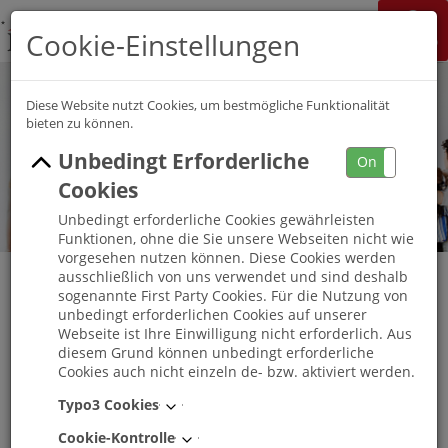
K&S Gruppe
Cookie-Einstellungen
Jobchannel
Job Map
Diese Website nutzt Cookies, um bestmögliche Funktionalität
bieten zu können.
Unbedingt Erforderliche
On
Off
Cookies
Unbedingt erforderliche Cookies gewährleisten
Funktionen, ohne die Sie unsere Webseiten nicht wie
vorgesehen nutzen können. Diese Cookies werden
ausschließlich von uns verwendet und sind deshalb
sogenannte First Party Cookies. Für die Nutzung von
unbedingt erforderlichen Cookies auf unserer
Ausbildung Pflegefachkraft ambulant
Webseite ist Ihre Einwilligung nicht erforderlich. Aus
(m/w/d) Start 2027 K&S Ambulante Pflege
diesem Grund können unbedingt erforderliche
Cookies auch nicht einzeln de- bzw. aktiviert werden.
Dresden-Neustadt
Typo3 Cookies
Dresden-Neustadt
, Sachsen
-
Vollzeit
Cookie-Kontrolle