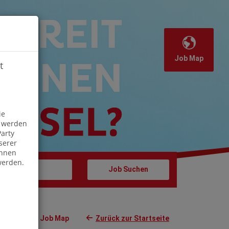
Job Map
t
Off
ie
s werden
arty
serer
önnen
werden.
Job Map
Zurück zur Startseite