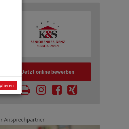
Jetzt online bewerben
eptieren
hr Ansprechpartner