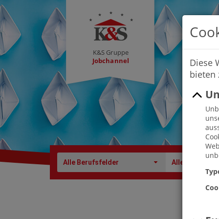
Cook
K&S Gruppe
Jobchannel
Diese 
bieten
Un
Unbe
uns
auss
Cook
Webs
unbe
Alle Berufsfelder
Alle Berufe
Typ
Coo