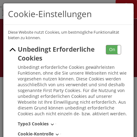
K&S Gruppe
Cookie-Einstellungen
Jobchannel
Job Map
Diese Website nutzt Cookies, um bestmögliche Funktionalität
bieten zu können.
Unbedingt Erforderliche
On
Off
Cookies
Unbedingt erforderliche Cookies gewährleisten
Funktionen, ohne die Sie unsere Webseiten nicht wie
vorgesehen nutzen können. Diese Cookies werden
ausschließlich von uns verwendet und sind deshalb
sogenannte First Party Cookies. Für die Nutzung von
unbedingt erforderlichen Cookies auf unserer
Pflegefachkraft (m/w/d) ambulant K&S
Webseite ist Ihre Einwilligung nicht erforderlich. Aus
Ambulante Pflege Zwickau
diesem Grund können unbedingt erforderliche
Cookies auch nicht einzeln de- bzw. aktiviert werden.
Zwickau
, Sachsen
-
Teilzeit
Typo3 Cookies
Cookie-Kontrolle