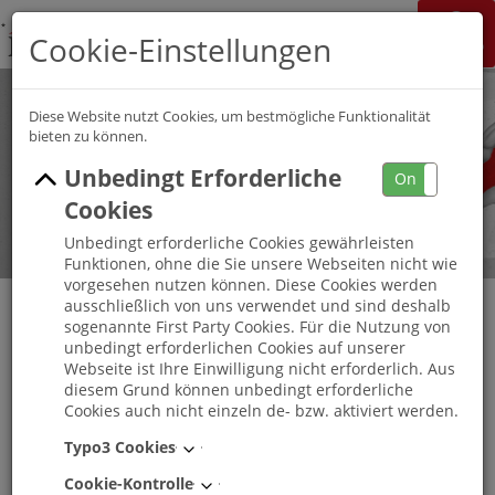
K&S Gruppe
Cookie-Einstellungen
Jobchannel
Job Map
Diese Website nutzt Cookies, um bestmögliche Funktionalität
bieten zu können.
Unbedingt Erforderliche
On
Off
Cookies
Unbedingt erforderliche Cookies gewährleisten
Funktionen, ohne die Sie unsere Webseiten nicht wie
vorgesehen nutzen können. Diese Cookies werden
ausschließlich von uns verwendet und sind deshalb
sogenannte First Party Cookies. Für die Nutzung von
unbedingt erforderlichen Cookies auf unserer
Praktikum in der Pflege (m/w/d) K&S
Webseite ist Ihre Einwilligung nicht erforderlich. Aus
Seniorenresidenz Sondershausen
diesem Grund können unbedingt erforderliche
Cookies auch nicht einzeln de- bzw. aktiviert werden.
Sondershausen
, Thüringen
-
Vollzeit
Typo3 Cookies
Cookie-Kontrolle