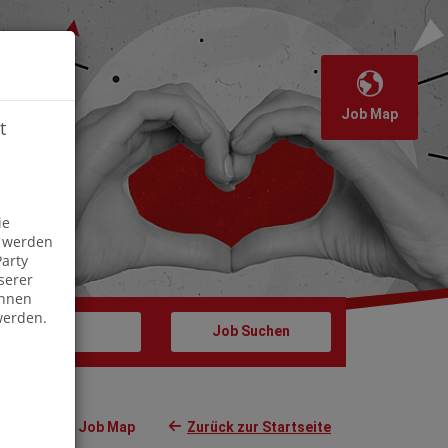
Job Map
t
Off
ie
s werden
arty
serer
önnen
werden.
Job Map
Zurück zur Startseite