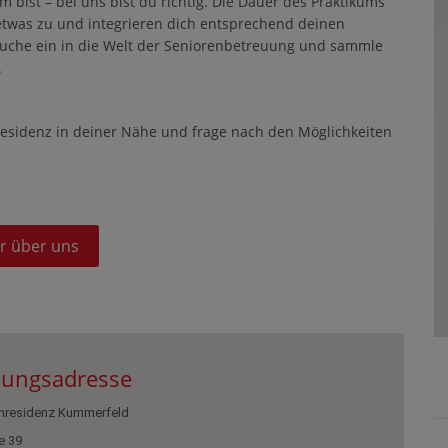
m bist – bei uns bist du richtig. Die Dauer des Praktikums
 etwas zu und integrieren dich entsprechend deinen
uche ein in die Welt der Seniorenbetreuung und sammle
.
 Residenz in deiner Nähe und frage nach den Möglichkeiten
r über uns
ungsadresse
nresidenz Kummerfeld
e 39