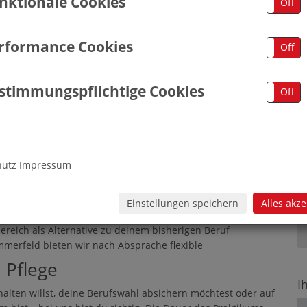
nktionale Cookies
On
Off
w/d) K&S Seniorenresidenz
rformance Cookies
On
Off
stimmungspflichtige Cookies
On
Off
 K&S Seniorenresidenz Kummerfeld
en bietet neben stationärer Pflege auch Kurzzeitpflege und
t auf die Pflege bei demenzieller Veränderung. Freuen Sie
tät, Zusammenarbeit und ein angenehmes Arbeitsumfeld im
hutz
Impressum
 30 Jahren Erfahrung in der Seniorenpflege stehen wir für
Einstellungen speichern
Alles akz
ereich als Alternative zu deinem bisherigen Beruf
merfeld bieten wir nach Absprache flexible
 Pflege
I
erhalten willst, deine Berufswahl absichern möchtest oder auf