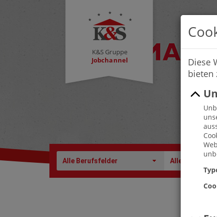
Cook
K&S Gruppe
Jobchannel
Diese 
bieten
Un
Unbe
uns
auss
Cook
Webs
unbe
Alle Berufsfelder
Alle Berufe
Typ
Coo