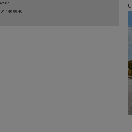
rfeld
U
 01 / 40 88 40