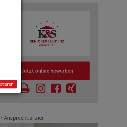
Jetzt online bewerben
eptieren
hr Ansprechpartner