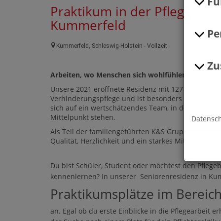
Fu
Praktikum in der Pflege (m/
Kummerfeld
Pe
Kummerfeld
, Schleswig-Holstein
-
Vollzeit
Zu
Arbeiten, wo Menschen sich wohlfühlen – in der
Unsere 2021 eröffnete Residenz mit 127 Pflegeplätz
Verhinderungspflege und ist besonders spezialisier
sich auf ein wertschätzendes Team, in dem Quali
Mittelpunkt stehen.
Datensc
Als Teil der familiengeführten K&S Gruppe mit über
Qualität, Herzlichkeit und ein starkes Miteinander.
Du bist Schüler, Student oder möchtest den Pflegeb
kennenlernen? In unserer Seniorenresidenz in Kum
Praktikumsplätze im Bereich
an. Egal ob du erste Einblicke in die Pflegearbeit 