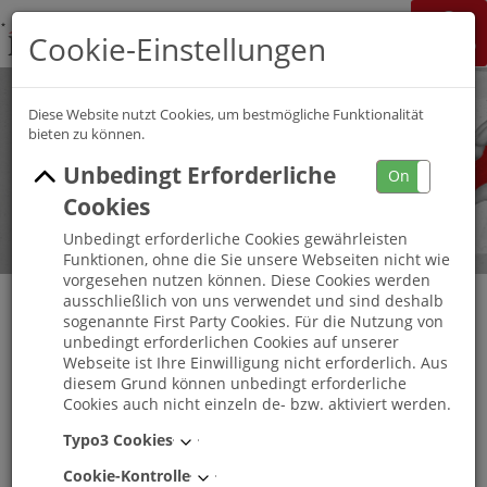
K&S Gruppe
Cookie-Einstellungen
Jobchannel
Job Map
Diese Website nutzt Cookies, um bestmögliche Funktionalität
bieten zu können.
Unbedingt Erforderliche
On
Off
Cookies
Unbedingt erforderliche Cookies gewährleisten
Funktionen, ohne die Sie unsere Webseiten nicht wie
vorgesehen nutzen können. Diese Cookies werden
ausschließlich von uns verwendet und sind deshalb
sogenannte First Party Cookies. Für die Nutzung von
unbedingt erforderlichen Cookies auf unserer
Freiwilliges Soziales Jahr K&S
Webseite ist Ihre Einwilligung nicht erforderlich. Aus
Seniorenresidenz Nordhausen
diesem Grund können unbedingt erforderliche
Cookies auch nicht einzeln de- bzw. aktiviert werden.
Nordhausen
, Thüringen
-
Vollzeit
Typo3 Cookies
Cookie-Kontrolle