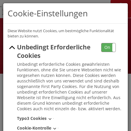
K&S Gruppe
Cookie-Einstellungen
Jobchannel
Job Map
Diese Website nutzt Cookies, um bestmögliche Funktionalität
bieten zu können.
Unbedingt Erforderliche
On
Off
Cookies
Unbedingt erforderliche Cookies gewährleisten
Funktionen, ohne die Sie unsere Webseiten nicht wie
vorgesehen nutzen können. Diese Cookies werden
ausschließlich von uns verwendet und sind deshalb
sogenannte First Party Cookies. Für die Nutzung von
unbedingt erforderlichen Cookies auf unserer
Ausbildung Koch (m/w/d) K&S
Webseite ist Ihre Einwilligung nicht erforderlich. Aus
Seniorenresidenz Kummerfeld
diesem Grund können unbedingt erforderliche
Cookies auch nicht einzeln de- bzw. aktiviert werden.
Kummerfeld
, Schleswig-Holstein
-
Vollzeit
Typo3 Cookies
Cookie-Kontrolle