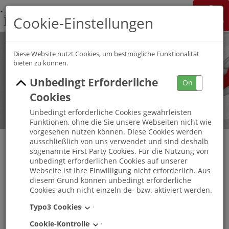
K&S Gruppe
Cookie-Einstellungen
Jobchannel
Job Map
Diese Website nutzt Cookies, um bestmögliche Funktionalität
bieten zu können.
Unbedingt Erforderliche
On
Off
Cookies
Unbedingt erforderliche Cookies gewährleisten
Funktionen, ohne die Sie unsere Webseiten nicht wie
vorgesehen nutzen können. Diese Cookies werden
ausschließlich von uns verwendet und sind deshalb
sogenannte First Party Cookies. Für die Nutzung von
unbedingt erforderlichen Cookies auf unserer
Praktikum in der Pflege (m/w/d) K&S
Webseite ist Ihre Einwilligung nicht erforderlich. Aus
Seniorenresidenz Eilenburg
diesem Grund können unbedingt erforderliche
Cookies auch nicht einzeln de- bzw. aktiviert werden.
Eilenburg
, Sachsen
-
Vollzeit
Typo3 Cookies
Cookie-Kontrolle