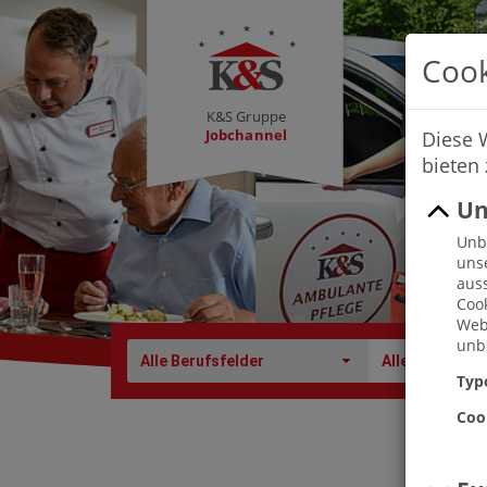
Cook
K&S Gruppe
Jobchannel
Diese 
bieten
Un
Unbe
uns
auss
Cook
Webs
unbe
Alle Berufsfelder
Alle Berufe
Typ
Coo