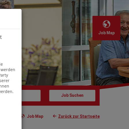
Job Map
t
Off
ie
s werden
arty
serer
önnen
werden.
Job Map
Zurück zur Startseite