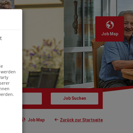
Job Map
t
Off
ie
s werden
arty
serer
önnen
werden.
Job Map
Zurück zur Startseite