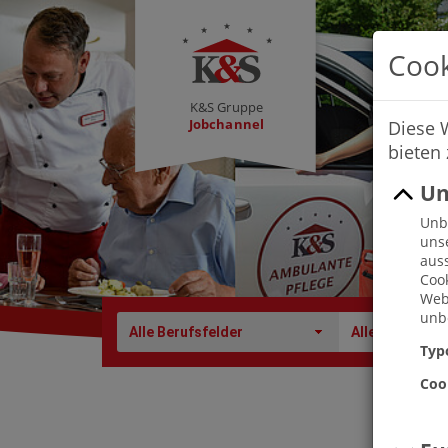
Cook
K&S Gruppe
Jobchannel
Diese 
bieten
Un
Unbe
uns
auss
Cook
Webs
unbe
Alle Berufsfelder
Alle Berufe
Typ
Coo