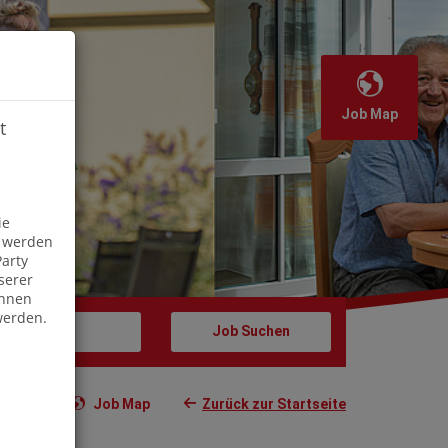
Job Map
t
Off
ie
s werden
arty
serer
önnen
werden.
Job Map
Zurück zur Startseite