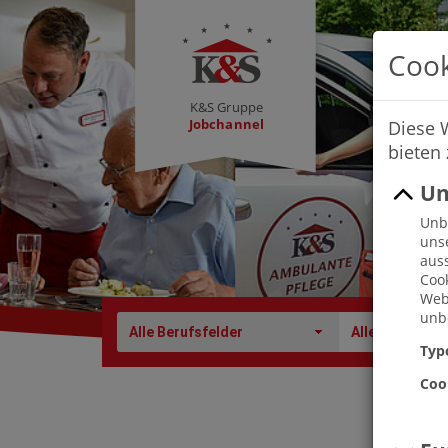
Cook
K&S Gruppe
Jobchannel
Diese 
bieten
Un
Unbe
uns
auss
Cook
Webs
unbe
Alle Berufsfelder
Alle Berufe
Typ
Coo