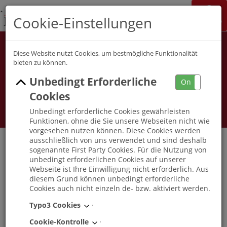
K&S Gruppe
Cookie-Einstellungen
Jobchannel
Job Map
Diese Website nutzt Cookies, um bestmögliche Funktionalität
bieten zu können.
Unbedingt Erforderliche
On
Off
Cookies
Unbedingt erforderliche Cookies gewährleisten
Funktionen, ohne die Sie unsere Webseiten nicht wie
vorgesehen nutzen können. Diese Cookies werden
ausschließlich von uns verwendet und sind deshalb
sogenannte First Party Cookies. Für die Nutzung von
unbedingt erforderlichen Cookies auf unserer
Pflegefachkraft / Altenpfleger (w/m/d) K&S
Webseite ist Ihre Einwilligung nicht erforderlich. Aus
Seniorenresidenz Sottrum
diesem Grund können unbedingt erforderliche
Cookies auch nicht einzeln de- bzw. aktiviert werden.
Sottrum
, Niedersachsen
-
Vollzeit
|
Teilzeit
|
Mini-Job
Typo3 Cookies
Cookie-Kontrolle