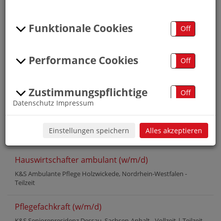
Job Map
Zurück zur Startseite
Funktionale Cookies
On
Off
Arbeiten bei K&S
Performance Cookies
On
Off
Berufsfeld "Pflege"
.
Zustimmungspflichtige
On
Off
Datenschutz
Impressum
Cookies
Gerontopsychiatrische Fachkraft (w/m/d)
Einstellungen speichern
Alles akzeptieren
K&S Seniorenresidenz Raunheim, Hessen -
Vollzeit
|
Teilzeit
Hauswirtschafter ambulant (w/m/d)
K&S Ambulante Pflege Holzwickede, Nordrhein-Westfalen -
Teilzeit
Pflegefachkraft (w/m/d)
K&S Seniorenresidenz Dessau, Sachsen-Anhalt -
Vollzeit
|
Teilzeit