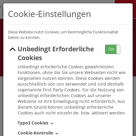
K&S Gruppe
Cookie-Einstellungen
Jobchannel
Job Map
Diese Website nutzt Cookies, um bestmögliche Funktionalität
bieten zu können.
Unbedingt Erforderliche
On
Off
Cookies
Unbedingt erforderliche Cookies gewährleisten
Funktionen, ohne die Sie unsere Webseiten nicht wie
vorgesehen nutzen können. Diese Cookies werden
ausschließlich von uns verwendet und sind deshalb
sogenannte First Party Cookies. Für die Nutzung von
unbedingt erforderlichen Cookies auf unserer
Pflegefachkraft / Altenpfleger (m/w/d) K&S
Webseite ist Ihre Einwilligung nicht erforderlich. Aus
Seniorenresidenz Stade
diesem Grund können unbedingt erforderliche
Cookies auch nicht einzeln de- bzw. aktiviert werden.
Stade
, Niedersachsen
-
Vollzeit
|
Teilzeit
Typo3 Cookies
Cookie-Kontrolle