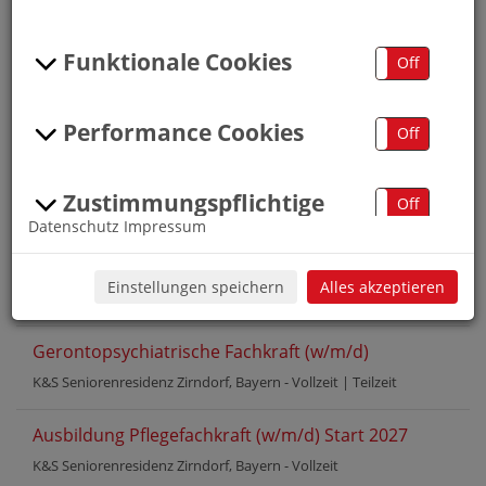
Job Map
Zurück zur Startseite
Funktionale Cookies
On
Off
Arbeiten bei K&S
Performance Cookies
On
Off
Berufsfeld "Pflege"
.
Zustimmungspflichtige
On
Off
Datenschutz
Impressum
Cookies
Pflegefachkraft (w/m/d)
Einstellungen speichern
Alles akzeptieren
K&S Seniorenresidenz Zirndorf, Bayern -
Vollzeit
|
Teilzeit
Gerontopsychiatrische Fachkraft (w/m/d)
K&S Seniorenresidenz Zirndorf, Bayern -
Vollzeit
|
Teilzeit
Ausbildung Pflegefachkraft (w/m/d) Start 2027
K&S Seniorenresidenz Zirndorf, Bayern -
Vollzeit