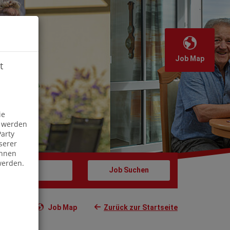
Job Map
t
Off
ie
s werden
arty
serer
önnen
werden.
Job Map
Zurück zur Startseite