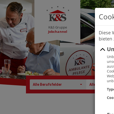
Cook
K&S Gruppe
Jobchannel
Diese 
bieten
Un
Unbe
uns
auss
Cook
Webs
unbe
Alle Berufsfelder
Alle Berufe
Typ
Coo