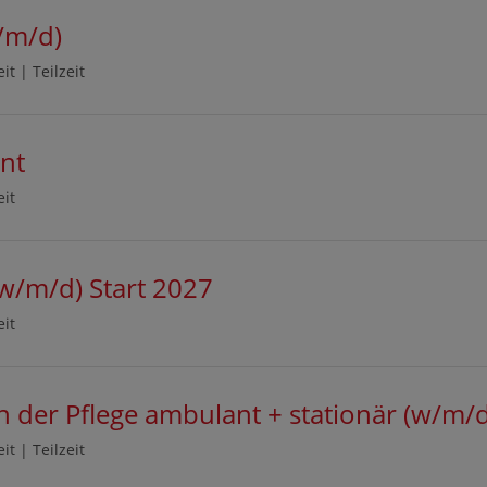
/m/d)
eit
|
Teilzeit
nt
eit
(w/m/d) Start 2027
eit
 in der Pflege ambulant + stationär (w/m/
eit
|
Teilzeit