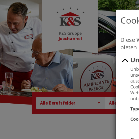
Cook
K&S Gruppe
Jobchannel
Diese 
bieten
Un
Unbe
uns
auss
Cook
Webs
unbe
Alle Berufsfelder
Alle Berufe
Typ
Coo