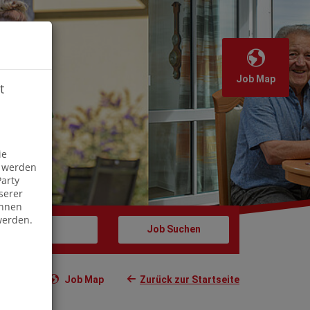
Job Map
t
Off
ie
s werden
arty
serer
önnen
werden.
Job Map
Zurück zur Startseite