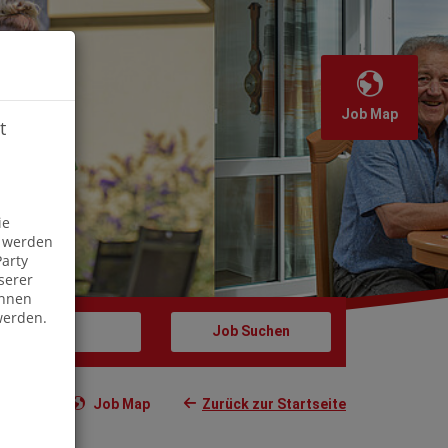
Job Map
t
Off
ie
s werden
arty
serer
önnen
werden.
Job Map
Zurück zur Startseite