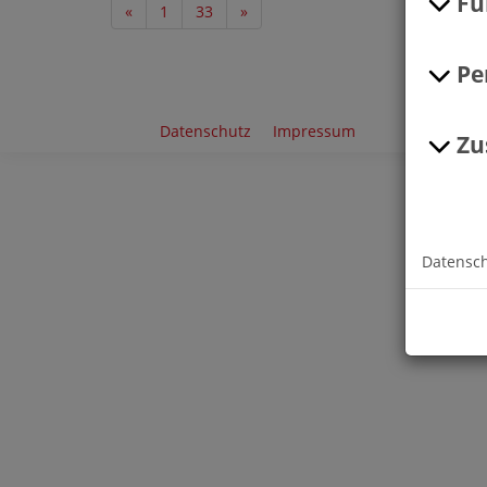
Fu
«
1
33
»
Pe
Datenschutz
Impressum
Zu
Datensc