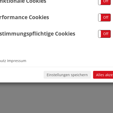
nktionale Cookies
On
Off
rformance Cookies
On
Off
stimmungspflichtige Cookies
On
Off
hutz
Impressum
Einstellungen speichern
Alles akz