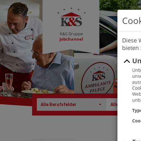
Cook
K&S Gruppe
Jobchannel
Diese 
bieten
Un
Unbe
uns
auss
Cook
Webs
unbe
Alle Berufsfelder
Alle Berufe
Typ
Coo