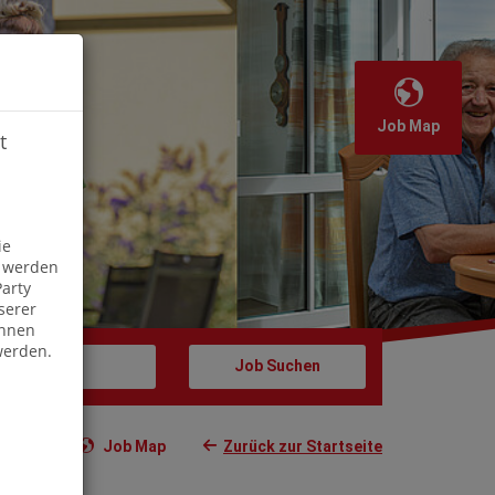
Job Map
t
Off
ie
s werden
arty
serer
önnen
werden.
Job Map
Zurück zur Startseite