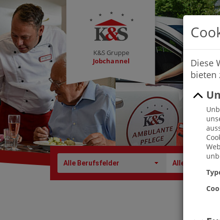
Cook
K&S Gruppe
Jobchannel
Diese 
bieten
Un
Unbe
uns
auss
Cook
Webs
unbe
Alle Berufsfelder
Alle Berufe
Typ
Coo