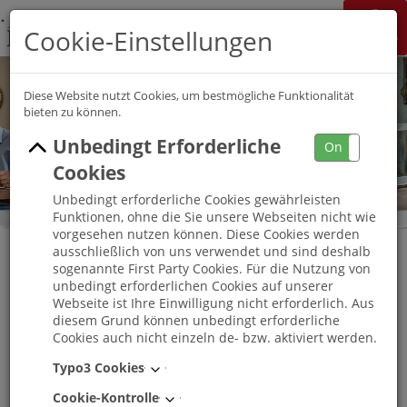
K&S Gruppe
Cookie-Einstellungen
Jobchannel
Job Map
Diese Website nutzt Cookies, um bestmögliche Funktionalität
bieten zu können.
Unbedingt Erforderliche
On
Off
Cookies
Unbedingt erforderliche Cookies gewährleisten
Funktionen, ohne die Sie unsere Webseiten nicht wie
vorgesehen nutzen können. Diese Cookies werden
ausschließlich von uns verwendet und sind deshalb
sogenannte First Party Cookies. Für die Nutzung von
unbedingt erforderlichen Cookies auf unserer
Trainee Einrichtungsleitung (w/m/d) |
Webseite ist Ihre Einwilligung nicht erforderlich. Aus
Management Pflege K&S Gruppe | Region
diesem Grund können unbedingt erforderliche
Cookies auch nicht einzeln de- bzw. aktiviert werden.
Thüringen
Typo3 Cookies
Erfurt
, Thüringen
-
Vollzeit
Cookie-Kontrolle