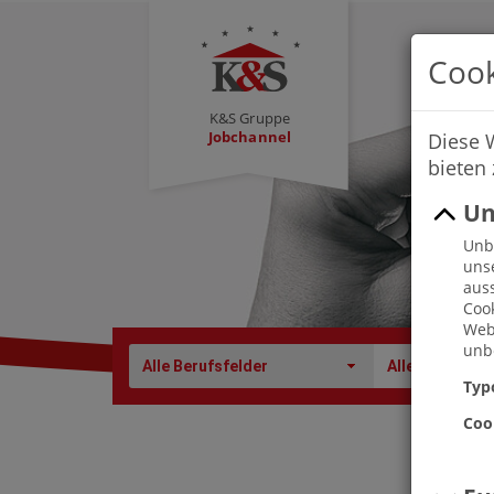
Cook
K&S Gruppe
Jobchannel
Diese 
bieten
Un
Unbe
uns
auss
Cook
Webs
unbe
Alle Berufsfelder
Alle Berufe
Typ
Coo