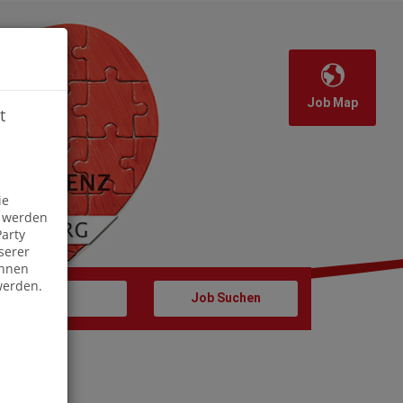
Job Map
t
Off
ie
s werden
arty
serer
önnen
werden.