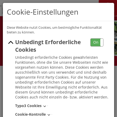
K&S Gruppe
Cookie-Einstellungen
Jobchannel
Job Map
Diese Website nutzt Cookies, um bestmögliche Funktionalität
bieten zu können.
Unbedingt Erforderliche
On
Off
Cookies
Unbedingt erforderliche Cookies gewährleisten
Funktionen, ohne die Sie unsere Webseiten nicht wie
vorgesehen nutzen können. Diese Cookies werden
ausschließlich von uns verwendet und sind deshalb
sogenannte First Party Cookies. Für die Nutzung von
Pflegefachhelfer / Pflegeassistent (w/m/d)
unbedingt erforderlichen Cookies auf unserer
K&S Seniorenresidenz Schwerin
Webseite ist Ihre Einwilligung nicht erforderlich. Aus
diesem Grund können unbedingt erforderliche
Online bewerben auf: Pflegefachhelfer / Pflegeassistent
Cookies auch nicht einzeln de- bzw. aktiviert werden.
(w/m/d) in K&S Seniorenresidenz Schwerin
Typo3 Cookies
Schwerin
, Mecklenburg-Vorpommern
Cookie-Kontrolle