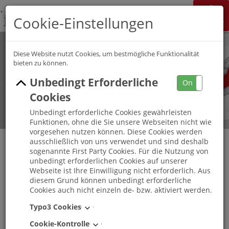
K&S Gruppe
Cookie-Einstellungen
Jobchannel
Job Map
Diese Website nutzt Cookies, um bestmögliche Funktionalität
bieten zu können.
Unbedingt Erforderliche
On
Off
Cookies
Unbedingt erforderliche Cookies gewährleisten
Funktionen, ohne die Sie unsere Webseiten nicht wie
vorgesehen nutzen können. Diese Cookies werden
ausschließlich von uns verwendet und sind deshalb
sogenannte First Party Cookies. Für die Nutzung von
Ausbildung Pflegefachkraft (w/m/d) Start
unbedingt erforderlichen Cookies auf unserer
2027 K&S Seniorenresidenz Chemnitz
Webseite ist Ihre Einwilligung nicht erforderlich. Aus
diesem Grund können unbedingt erforderliche
Online bewerben auf: Ausbildung Pflegefachkraft
Cookies auch nicht einzeln de- bzw. aktiviert werden.
(w/m/d) Start 2027 in K&S Seniorenresidenz Chemnitz
Typo3 Cookies
Chemnitz
, Sachsen
Cookie-Kontrolle